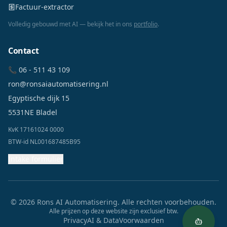
Factuur-extractor
Volledig gebouwd met AI — bekijk het in ons
portfolio
.
Contact
📞 06 - 511 43 109
ron@ronsaiautomatisering.nl
Egyptische dijk 15
5531NE Bladel
KvK 17161024 0000
BTW-id NL001687485B95
Intake formulier
©
2026
Rons AI Automatisering. Alle rechten voorbehouden.
Alle prijzen op deze website zijn exclusief btw.
Privacy
AI & Data
Voorwaarden